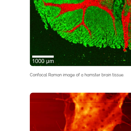
Confocal Raman image of a hamster brain tissue.