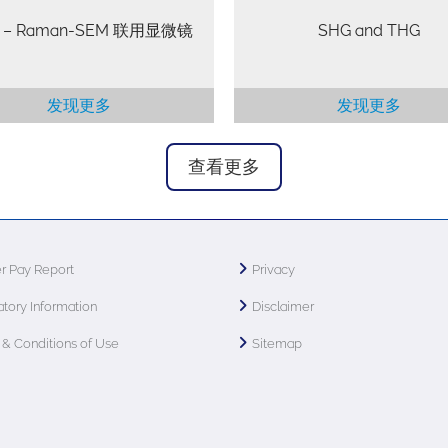
E – Raman-SEM 联用显微镜
SHG and THG
发现更多
发现更多
查看更多
r Pay Report
Privacy
tory Information
Disclaimer
& Conditions of Use
Sitemap