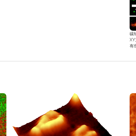
碳
X
有