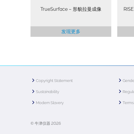
TrueSurface – 形貌拉曼成像
RIS
发现更多
Copyright Statement
Gende
Sustainability
Regula
Modern Slavery
Terms 
© 牛津仪器 2026