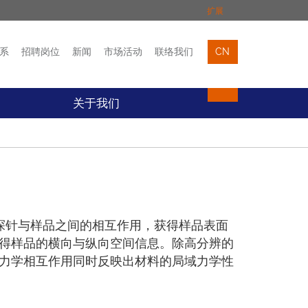
扩展
系
招聘岗位
新闻
市场活动
联络我们
CN
市场活动
联络我们
关于我们
臂探针与样品之间的相互作用，获得样品表面
获得样品的横向与纵向空间信息。除高分辨的
的力学相互作用同时反映出材料的局域力学性