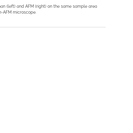
n (left) and AFM (right) on the same sample area
an-AFM microscope.