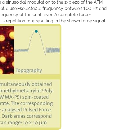
 a sinusoidal modulation to the z-piezo of the AFM
 at a user-selectable frequency between 100 Hz and
requency of the cantilever. A complete force-
his repetition rate resulting in the shown force signal.